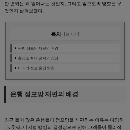
한 변화는 왜 일어나는 것인지, 그리고 앞으로의 방향은 무
엇인지 살펴보겠다.
목차
[숨기기]
은행 점포망 재편의 배경
출장소 확대 전략의 장점
미래의 점포 운영 방향
은행 점포망 재편의 배경
최근 들어 많은 은행들이 점포망을 재편하는 이유는 다양하
다. 첫째, 디지털 뱅킹의 급성장으로 인해 고객들이 물리적