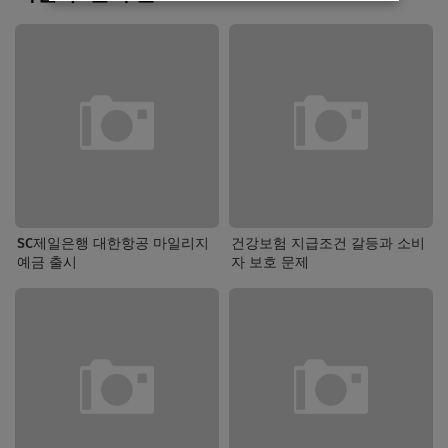
SC제일은행 대한항공 마일리지
건강보험 지급조건 갈등과 소비
예금 출시
자 보호 문제